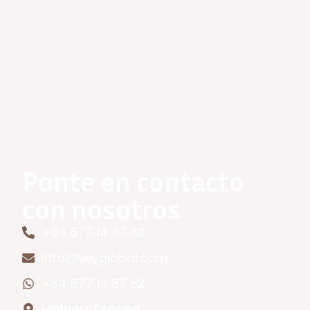
Ponte en contacto
con nosotros
+34 677 14 87 62
info@veyglobal.com
+34 677 14 87 62
Málaga, España