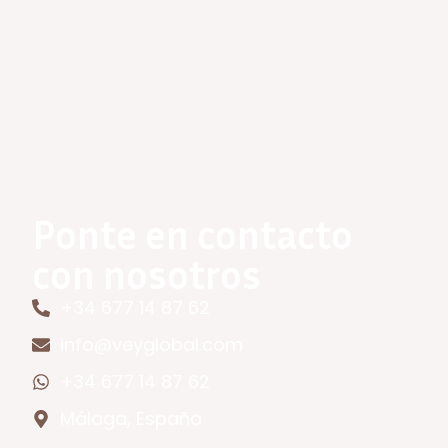
Ponte en contacto
con nosotros
+34 677 14 87 62
info@veyglobal.com
+34 677 14 87 62
Málaga, España